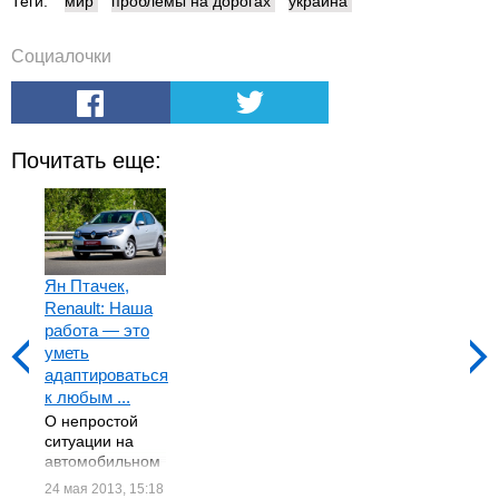
Теги:
мир
проблемы на дорогах
украина
Социалочки
Почитать еще:
Ян Птачек,
Renault: Наша
работа — это
уметь
адаптироваться
к любым ...
О непростой
ситуации на
автомобильном
рынке Украины,
24 мая 2013, 15:18