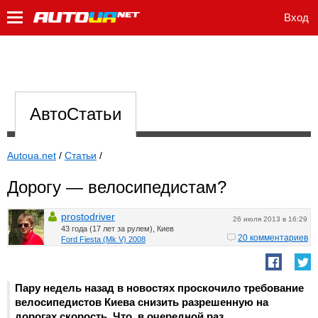
Вход
АвтоСтатьи
Autoua.net
/
Статьи
/
Дорогу — велосипедистам?
prostodriver
26 июля 2013 в 16:29
43 года (17 лет за рулем), Киев
20 комментариев
Ford Fiesta (Mk V) 2008
Пару недель назад в новостях проскочило требование
велосипедистов Киева снизить разрешенную на
дорогах скорость. Что, в очередной раз,