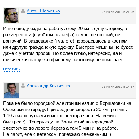
Антон Шевченко
26 июля 2013 в 21:26
И по поводу езды на работу: езжу 20 км в одну сторону, в
размеренном (с учётом рельефа) темпе, не потный, не
вонючий. В раздевалке (туалете) переодеваюсь в костюм
или другую гражданскую одежду. Быстрее машины не будет,
даже с учётом пробок. Но более гибко, интересно, да и
физическая нагрузка офисному работнику не помешает.
Ответить
Александр Квитченко
31 июля 2013 в 14:57
Пока не было городской электрички ездил с Борщаговки на
Осокорки по городу. При средней скорости 20 км тратишь
1:10 а маршрутками и метро полтора часа. На велике
быстрее :) . Теперь еду на Волынский на городской
электричке до левого берега а там 5 мин и на работе.
Не парит, еде с ветерком, приезжаю свеженьким :)