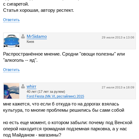
с сигаретой.
Статья хорошая, автору респект.
Ответить
MrSidamo
29 июля 2013 в 13:06
Киев
Распространённое мнение. Сродни "овощи полезны" или
"алкоголь -- яд".
Ответить
whirr
27 июля 2013 в 18:09
40 лет (17 лет за рулем)
Ford Fiesta (Mk VI, рестайлинг) 2015
мне кажется, что если б откуда-то на дорогах взялась
культура, то многие проблемы решились бы сами собой
но есть еще момент, о котором забыли: почему под Венской
оперой находится громадная подземная парковка, а у нас
под Майданом - магазины?