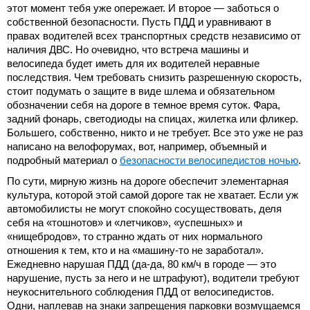
этот момент тебя уже опережает. И второе — заботься о
собственной безопасности. Пусть ПДД и уравнивают в
правах водителей всех транспортных средств независимо от
наличия ДВС. Но очевидно, что встреча машины и
велосипеда будет иметь для их водителей неравные
последствия. Чем требовать снизить разрешенную скорость,
стоит подумать о защите в виде шлема и обязательном
обозначении себя на дороге в темное время суток. Фара,
задний фонарь, светодиоды на спицах, жилетка или фликер.
Большего, собственно, никто и не требует. Все это уже не раз
написано на велофорумах, вот, например, объемный и
подробный материал о
безопасности велосипедистов ночью
.
По сути, мирную жизнь на дороге обеспечит элементарная
культура, которой этой самой дороге так не хватает. Если уж
автомобилисты не могут спокойно сосуществовать, деля
себя на «тошнотов» и «летчиков», «успешных» и
«нищебродов», то странно ждать от них нормального
отношения к тем, кто и на «машину-то не заработал».
Ежедневно нарушая ПДД (да-да, 80 км/ч в городе — это
нарушение, пусть за него и не штрафуют), водители требуют
неукоснительного соблюдения ПДД от велосипедистов.
Одни, наплевав на знаки запрещения парковки возмущаемся