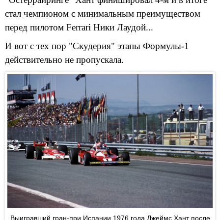
стал чемпионом с минимальным преимуществом
перед пилотом Ferrari Ники Лаудой...
И вот с тех пор "Скудерия" этапы Формулы-1
действительно не пропускала.
Выигравший гран-при Испании 1976 года Джеймс Хант после